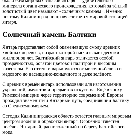
около 90% мировых запасов янтаря — удивительного
минерала органического происхождения, который за тёплый
золотистый цвет называют «солнечным камнем». Именно
поэтому Калининград по праву считается мировой столицей
янтаря.
Солнечный камень Балтики
Янтарь представляет собой окаменевшую смолу древних
хвойных деревьев, возраст которой насчитывает десятки
миллионов лет. Балтийский янтарь отличается особой
прозрачностью, богатой цветовой палитрой и высоким
качеством. Его оттенки варьируются от молочно-белого и
медового до насыщенно-коньячного и даже зелёного.
С древних времён янтарь использовали для изготовления
украшений, амулетов и предметов искусства. Ещё в эпоху
Римской империи через территорию современной Европы
проходил знаменитый Янтарный путь, соединявший Балтику
со Средиземноморьем.
Сегодня Калининградская область остаётся главным мировым
центром добычи и обработки янтаря. Особенно известен
посёлок Янтарный, расположенный на берегу Балтийского
моря.