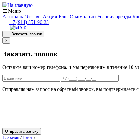
☰ Меню
Автопарк
Отзывы
Акции
Блог
О компании
Условия аренды
Ко
+7 (911) 851-96-23
Заказать звонок
×
Заказать звонок
Оставьте ваш номер телефона, и мы перезвоним в течение 10 м
Отправляя нам запрос на обратный звонок, вы подтверждаете 
Отправить заявку
Главная
/
Блог
/
Светлый — уютный курорт и жемчужина Калин