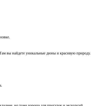
новке.
Там вы найдете уникальные дюны и красивую природу.
а.
хладнее, но тоже хороша для прогулок и экскурсий.