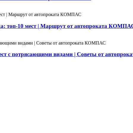
а: топ-10 мест | Маршрут от автопроката КОМПА
ест с потрясающими видами | Советы от автопро