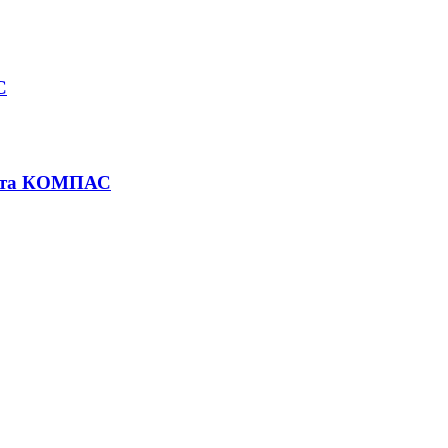
С
ката КОМПАС