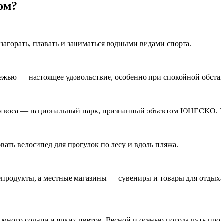
ом?
загорать, плавать и заниматься водными видами спорта.
ежью — настоящее удовольствие, особенно при спокойной обста
кая коса — национальный парк, признанный объектом ЮНЕСКО. 
вать велосипед для прогулок по лесу и вдоль пляжа.
продукты, а местные магазины — сувениры и товары для отдых
 много солнца и ярких цветов. Весной и осенью погода чуть про